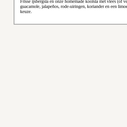
Frisse ijsbergsla en onze homemade koolsla met vlees (of veg
guacamole, jalapeños, rode-uiringen, koriander en een limo
keuze.