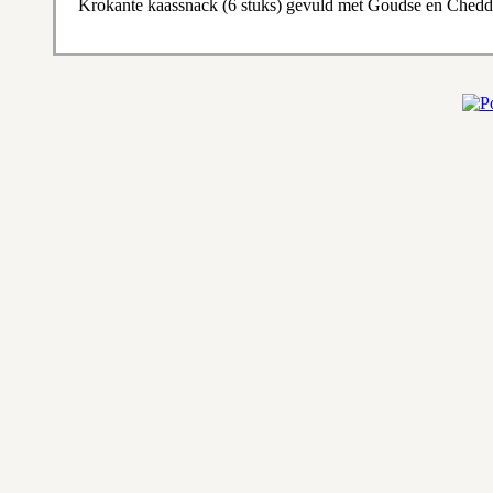
Krokante kaassnack (6 stuks) gevuld met Goudse en Cheddar